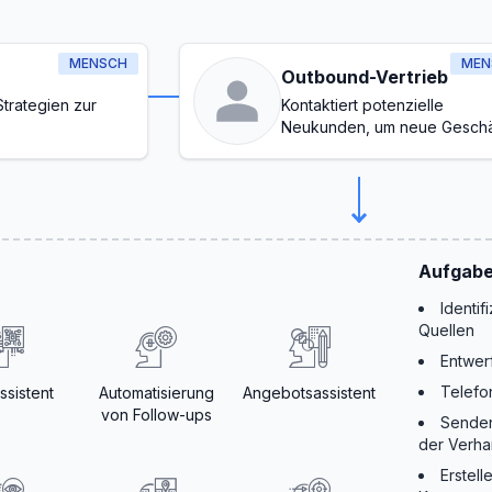
MENSCH
MEN
Outbound-Vertrieb
trategien zur
Kontaktiert potenzielle
Neukunden, um neue Geschä
zu generieren
Aufgabe
Identif
Quellen
Entwer
Telefo
sistent
Automatisierung
Angebotsassistent
von Follow-ups
Senden
der Verh
Erstel