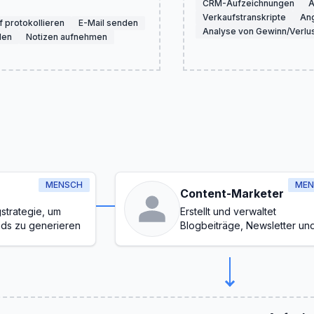
CRM-Aufzeichnungen
A
Verkaufstranskripte
An
f protokollieren
E-Mail senden
Analyse von Gewinn/Verlu
len
Notizen aufnehmen
MENSCH
MEN
Content-Marketer
strategie, um
Erstellt und verwaltet
ads zu generieren
Blogbeiträge, Newsletter un
Inhalte für soziale Medien