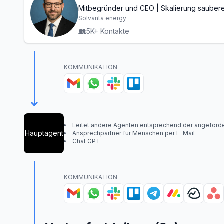
Mitbegründer und CEO | Skalierung sauber
Energie für eine nachhaltige Zukunft
Solvanta energy
5K+ Kontakte
KOMMUNIKATION
Leitet andere Agenten entsprechend der angeford
Hauptagent
Ansprechpartner für Menschen per E-Mail
Chat GPT
KOMMUNIKATION