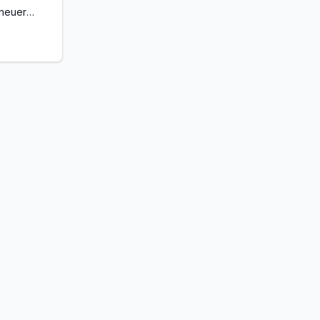
 neuer
tanz