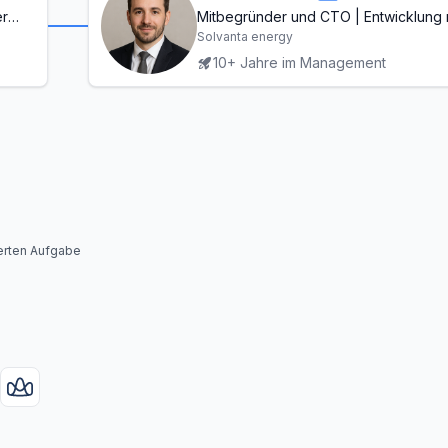
er
Mitbegründer und CTO | Entwicklung
Tools für die Zusammenarbeit auf Dis
Solvanta energy
10+ Jahre im Management
erten Aufgabe