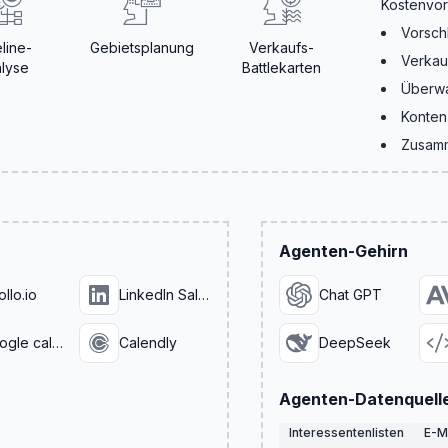
Kostenvo
Vorsch
line-
Gebietsplanung
Verkaufs-
Verkau
lyse
Battlekarten
Überwa
Konten
Zusamm
Agenten-Gehirn
llo.io
LinkedIn Sales Navigator
Chat GPT
Google calendar
Calendly
DeepSeek
Agenten-Datenquell
Interessentenlisten
E-M