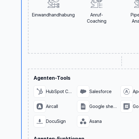
Einwandhandhabung
Anruf-
Pipe
Coaching
Ana
Agenten-Tools
HubSpot CRM
Salesforce
Apo
Aircall
Google sheets
DocuSign
Asana
Agenten-Funktionen