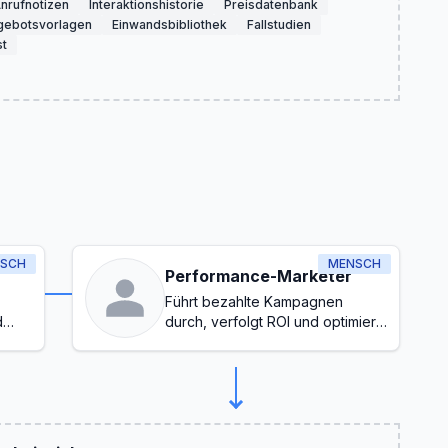
nrufnotizen
Interaktionshistorie
Preisdatenbank
gebotsvorlagen
Einwandsbibliothek
Fallstudien
st
SCH
MENSCH
Performance-Marketer
Führt bezahlte Kampagnen
d
durch, verfolgt ROI und optimiert
die Konversionen