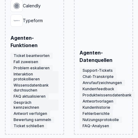
Calendly
Typeform
Agenten-
Funktionen
Agenten-
Ticket beantworten
Datenquellen
Fall zuweisen
Problem eskalieren
Support-Tickets
Interaktion
Chat-Transkripte
protokollieren
Anrufaufzeichnungen
Wissensdatenbank
Kundenfeedback
durchsuchen
Produktwissensdatenbank
FAQ aktualisieren
Antwortvorlagen
Gespräch
kennzeichnen
Kundenhistorie
Antwort verfolgen
Fehlerberichte
Bewertung sammeln
Nutzungsprotokolle
Ticket schließen
FAQ-Analysen