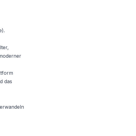
).
ter,
 moderner
ttform
nd das
 verwandeln