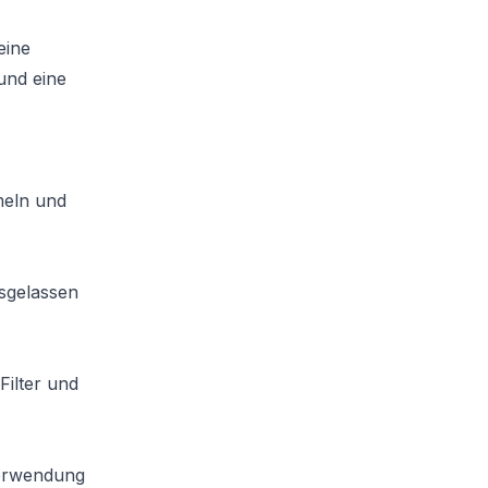
eine
 und eine
meln und
usgelassen
Filter und
Verwendung