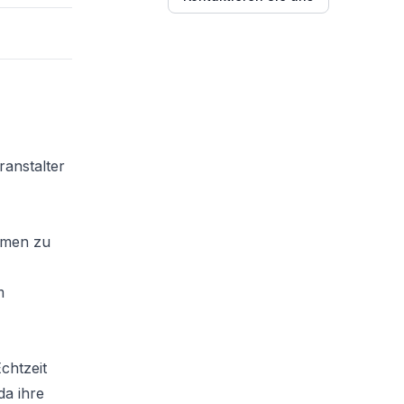
ranstalter
rmen zu
m
chtzeit
da ihre