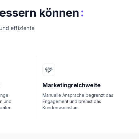
:
bessern können
nd effiziente
g
Marketingreichweite
änge
Manuelle Ansprache begrenzt das
en und
Engagement und bremst das
eiten.
Kundenwachstum.