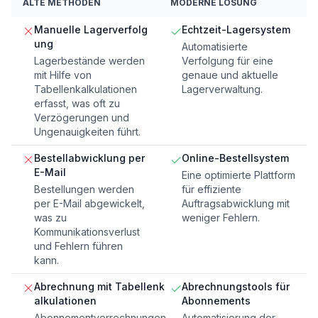
ALTE METHODEN
MODERNE LÖSUNG
Manuelle Lagerverfolg
Echtzeit-Lagersystem
ung
Automatisierte
Lagerbestände werden
Verfolgung für eine
mit Hilfe von
genaue und aktuelle
Tabellenkalkulationen
Lagerverwaltung.
erfasst, was oft zu
Verzögerungen und
Ungenauigkeiten führt.
Bestellabwicklung per
Online-Bestellsystem
E-Mail
Eine optimierte Plattform
Bestellungen werden
für effiziente
per E-Mail abgewickelt,
Auftragsabwicklung mit
was zu
weniger Fehlern.
Kommunikationsverlust
und Fehlern führen
kann.
Abrechnung mit Tabellenk
Abrechnungstools für
alkulationen
Abonnements
Abonnementverrechnungen
Automatisierung der