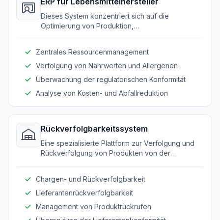
ERP für Lebensmittelhersteller
Dieses System konzentriert sich auf die
Optimierung von Produktion,
Lieferkettenmanagement und Ressourcenplanung
für Lebensmittelhersteller. Es integriert zentrale
Zentrales Ressourcenmanagement
Geschäftsprozesse zur Effizienzsteigerung und
gewährleistet Konformität.
Verfolgung von Nährwerten und Allergenen
Überwachung der regulatorischen Konformität
Analyse von Kosten- und Abfallreduktion
Rückverfolgbarkeitssystem
Eine spezialisierte Plattform zur Verfolgung und
Rückverfolgung von Produkten von der
Rohstoffbeschaffung bis zur Lieferung an den
Endverbraucher. Sie verbessert Transparenz und
Chargen- und Rückverfolgbarkeit
Verantwortlichkeit in der gesamten Lieferkette.
Lieferantenrückverfolgbarkeit
Management von Produktrückrufen