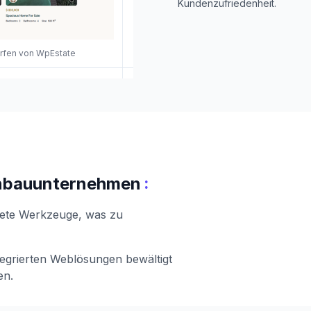
Kundenzufriedenheit.
orfen von WpEstate
:
enbauunternehmen
tete Werkzeuge, was zu
egrierten Weblösungen bewältigt
en.