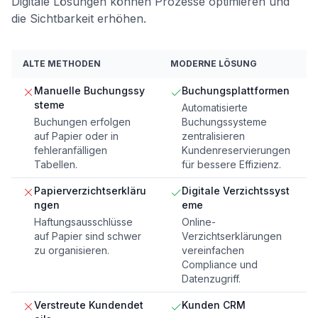
Digitale Lösungen können Prozesse optimieren und
die Sichtbarkeit erhöhen.
ALTE METHODEN
MODERNE LÖSUNG
Manuelle Buchungssy
Buchungsplattformen
steme
Automatisierte
Buchungen erfolgen
Buchungssysteme
auf Papier oder in
zentralisieren
fehleranfälligen
Kundenreservierungen
Tabellen.
für bessere Effizienz.
Papierverzichtserkläru
Digitale Verzichtssyst
ngen
eme
Haftungsausschlüsse
Online-
auf Papier sind schwer
Verzichtserklärungen
zu organisieren.
vereinfachen
Compliance und
Datenzugriff.
Verstreute Kundendet
Kunden CRM