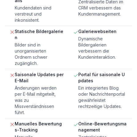
ails
Zentralisierte Daten im
Kundendaten sind
CRM verbessern das
verstreut und
Kundenmanagement.
inkonsistent.
Statische Bildergalerie
Galeriewebseiten
n
Dynamische
Bilder sind in
Bildergalerien
unorganisierten
verbessern die
Ordnern schwer
Kundeninteraktion.
zugänglich.
Saisonale Updates per
Portal für saisonale U
E-Mail
pdates
Änderungen werden
Ein integriertes Blog
per E-Mail mitgeteilt,
oder Nachrichtenportal
was zu
gewährleistet
Missverständnissen
rechtzeitige Updates.
führt.
Manuelles Bewertung
Online-Bewertungsma
s-Tracking
nagement