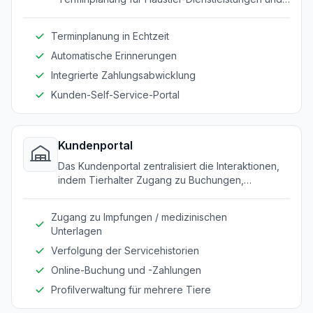
reduziert Fehler durch manuelle Buchungen. Es
erleichtert den einfachen Zugang und die
Terminplanung in Echtzeit
Verwaltung von Terminen für Anbieter und
Kunden.
Automatische Erinnerungen
Integrierte Zahlungsabwicklung
Kunden-Self-Service-Portal
Kundenportal
Das Kundenportal zentralisiert die Interaktionen,
indem Tierhalter Zugang zu Buchungen,
medizinischen Unterlagen und Servicehistorien
erhalten. Es verbessert die Kundenbindung durch
Zugang zu Impfungen / medizinischen
ein zentrales Kontaktpunkt für alle Anforderungen.
Unterlagen
Verfolgung der Servicehistorien
Online-Buchung und -Zahlungen
Profilverwaltung für mehrere Tiere