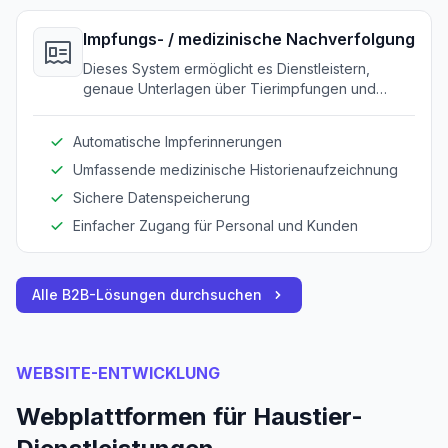
Impfungs- / medizinische Nachverfolgung
Dieses System ermöglicht es Dienstleistern,
genaue Unterlagen über Tierimpfungen und
medizinische Historien zu führen. Es optimiert den
Prozess der Aktualisierung und Abrufung
Automatische Impferinnerungen
medizinischer Informationen für Mitarbeiter und
Kunden.
Umfassende medizinische Historienaufzeichnung
Sichere Datenspeicherung
Einfacher Zugang für Personal und Kunden
Alle B2B-Lösungen durchsuchen
WEBSITE-ENTWICKLUNG
Webplattformen für Haustier-