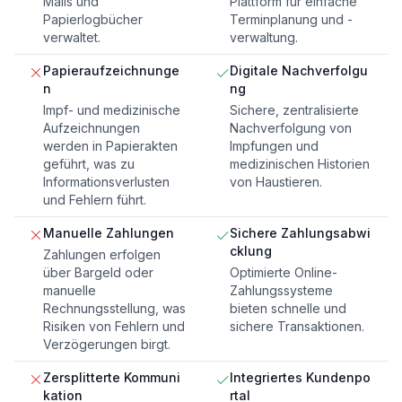
Mails und
Plattform für einfache
Papierlogbücher
Terminplanung und -
verwaltet.
verwaltung.
Papieraufzeichnunge
Digitale Nachverfolgu
n
ng
Impf- und medizinische
Sichere, zentralisierte
Aufzeichnungen
Nachverfolgung von
werden in Papierakten
Impfungen und
geführt, was zu
medizinischen Historien
Informationsverlusten
von Haustieren.
und Fehlern führt.
Manuelle Zahlungen
Sichere Zahlungsabwi
cklung
Zahlungen erfolgen
über Bargeld oder
Optimierte Online-
manuelle
Zahlungssysteme
Rechnungsstellung, was
bieten schnelle und
Risiken von Fehlern und
sichere Transaktionen.
Verzögerungen birgt.
Zersplitterte Kommuni
Integriertes Kundenpo
kation
rtal