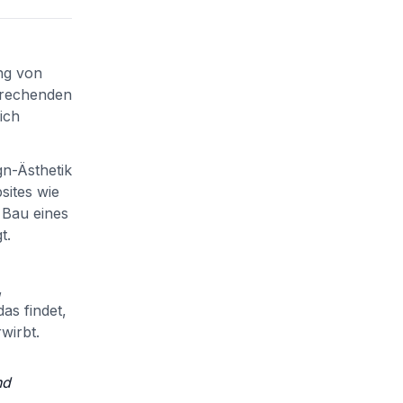
ng von
prechenden
ich
gn-Ästhetik
sites wie
 Bau eines
t.
,
as findet,
wirbt.
nd