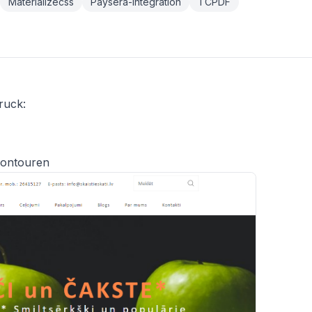
Materializecss
Paysera-Integration
TCPDF
druck:
sontouren