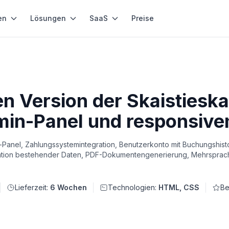
en
Lösungen
SaaS
Preise
n Version der Skaistieska
min-Panel und responsiv
nel, Zahlungssystemintegration, Benutzerkonto mit Buchungshistor
ration bestehender Daten, PDF-Dokumentengenerierung, Mehrsprach
Lieferzeit:
6 Wochen
Technologien:
HTML, CSS
Be