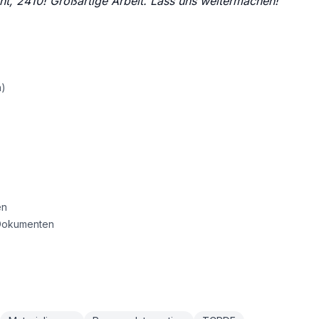
ht, 2410! Großartige Arbeit. Lass uns weitermachen!
h)
en
 Dokumenten