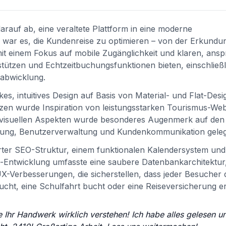
 darauf ab, eine veraltete Plattform in eine moderne
war es, die Kundenreise zu optimieren – von der Erkundu
it einem Fokus auf mobile Zugänglichkeit und klaren, ans
tützen und Echtzeitbuchungsfunktionen bieten, einschließl
sabwicklung.
s, intuitives Design auf Basis von Material- und Flat-Desi
zen wurde Inspiration von leistungsstarken Tourismus-Web
n visuellen Aspekten wurde besonderes Augenmerk auf den
altung, Benutzerverwaltung und Kundenkommunikation geleg
ierter SEO-Struktur, einem funktionalen Kalendersystem und
-Entwicklung umfasste eine saubere Datenbankarchitektur
Verbesserungen, die sicherstellen, dass jeder Besucher d
ucht, eine Schulfahrt bucht oder eine Reiseversicherung er
e Ihr Handwerk wirklich verstehen! Ich habe alles gelesen u