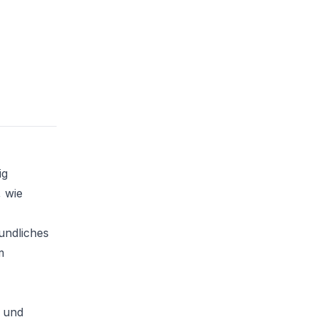
ig
, wie
undliches
m
t und