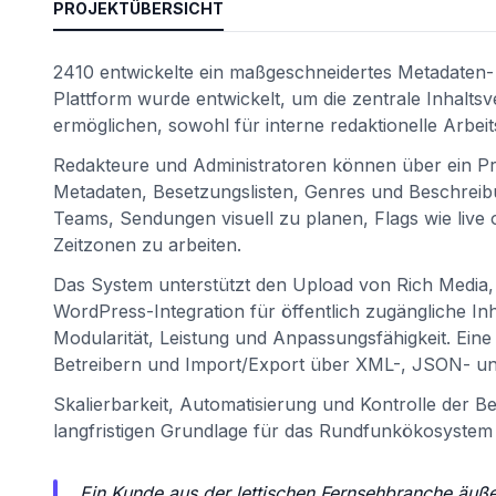
PROJEKTÜBERSICHT
2410 entwickelte ein maßgeschneidertes Metadaten-
Plattform wurde entwickelt, um die zentrale Inhal
ermöglichen, sowohl für interne redaktionelle Arbei
Redakteure und Administratoren können über ein Prog
Metadaten, Besetzungslisten, Genres und Beschreib
Teams, Sendungen visuell zu planen, Flags wie live
Zeitzonen zu arbeiten.
Das System unterstützt den Upload von Rich Media,
WordPress-Integration für öffentlich zugängliche Inh
Modularität, Leistung und Anpassungsfähigkeit. Ein
Betreibern und Import/Export über XML-, JSON- un
Skalierbarkeit, Automatisierung und Kontrolle der B
langfristigen Grundlage für das Rundfunkökosyste
Ein Kunde aus der lettischen Fernsehbranche äuße