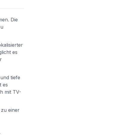
men. Die
zu
alisierter
licht es
r
und tiefe
t es
h mit TV-
 zu einer