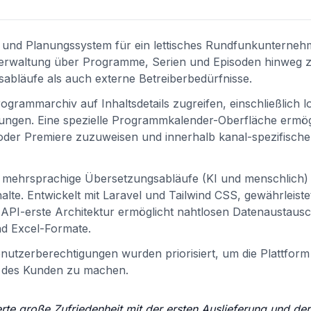
 und Planungssystem für ein lettisches Rundfunkunterneh
tsverwaltung über Programme, Serien und Episoden hinweg 
tsabläufe als auch externe Betreiberbedürfnisse.
rammarchiv auf Inhaltsdetails zugreifen, einschließlich lok
ungen. Eine spezielle Programmkalender-Oberfläche ermög
 oder Premiere zuzuweisen und innerhalb kanal-spezifische
 mehrsprachige Übersetzungsabläufe (KI und menschlich) 
alte. Entwickelt mit Laravel und Tailwind CSS, gewährleiste
e API-erste Architektur ermöglicht nahtlosen Datenaustausc
d Excel-Formate.
enutzerberechtigungen wurden priorisiert, um die Plattform
m des Kunden zu machen.
rte große Zufriedenheit mit der ersten Auslieferung und der