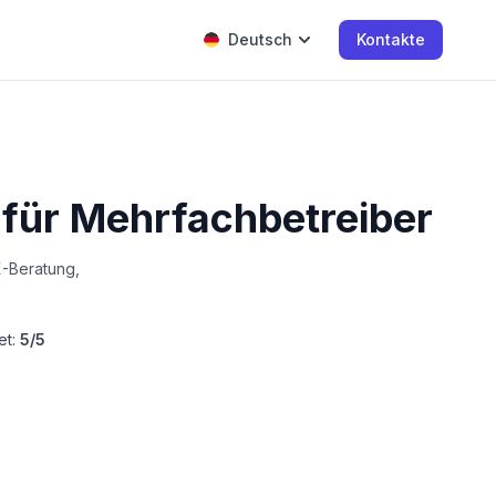
Deutsch
Kontakte
ür Mehrfachbetreiber
X-Beratung,
et:
5/5