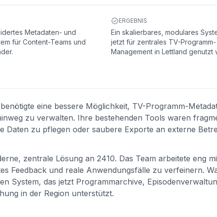
ERGEBNIS
dertes Metadaten- und
Ein skalierbares, modulares Syst
tem für Content-Teams und
jetzt für zentrales TV-Programm-
der.
Management in Lettland genutzt w
 benötigte eine bessere Möglichkeit, TV-Programm-Metada
nweg zu verwalten. Ihre bestehenden Tools waren fragmen
e Daten zu pflegen oder saubere Exporte an externe Betre
oderne, zentrale Lösung an 2410. Das Team arbeitete eng m
es Feedback und reale Anwendungsfälle zu verfeinern. Wa
aren System, das jetzt Programmarchive, Episodenverwaltun
ung in der Region unterstützt.