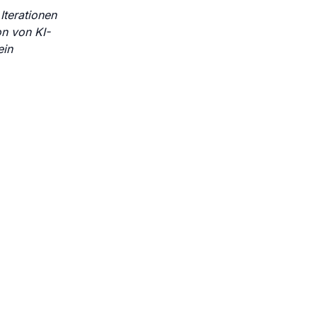
Iterationen
on von KI-
ein