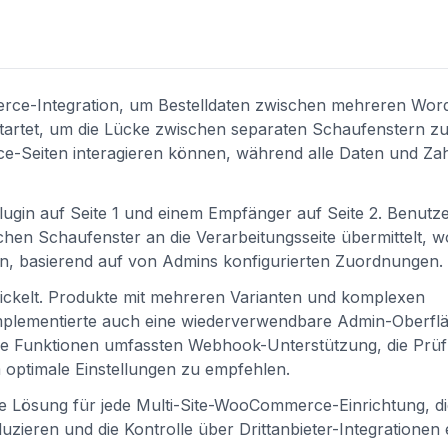
rce-Integration, um Bestelldaten zwischen mehreren Wor
startet, um die Lücke zwischen separaten Schaufenstern z
ce-Seiten interagieren können, während alle Daten und Za
gin auf Seite 1 und einem Empfänger auf Seite 2. Benutzer
n Schaufenster an die Verarbeitungsseite übermittelt, wo
en, basierend auf von Admins konfigurierten Zuordnungen.
twickelt. Produkte mit mehreren Varianten und komplexen
 implementierte auch eine wiederverwendbare Admin-Oberfl
he Funktionen umfassten Webhook-Unterstützung, die Prü
optimale Einstellungen zu empfehlen.
re Lösung für jede Multi-Site-WooCommerce-Einrichtung, d
uzieren und die Kontrolle über Drittanbieter-Integrationen