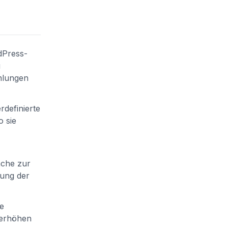
dPress-
u
hlungen
definierte
 sie
äche zur
fung der
ie
 erhöhen