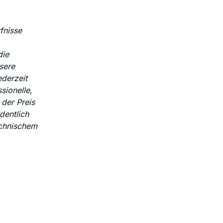
fnisse
die
sere
ederzeit
sionelle,
 der Preis
dentlich
echnischem