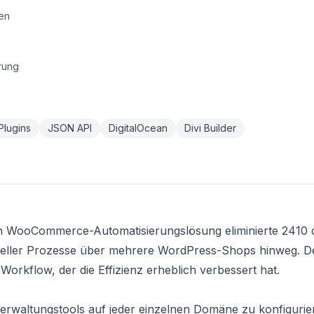
gen
rung
Plugins
JSON API
DigitalOcean
Divi Builder
en WooCommerce-Automatisierungslösung eliminierte 2410 
ueller Prozesse über mehrere WordPress-Shops hinweg. D
 Workflow, der die Effizienz erheblich verbessert hat.
verwaltungstools auf jeder einzelnen Domäne zu konfigurie