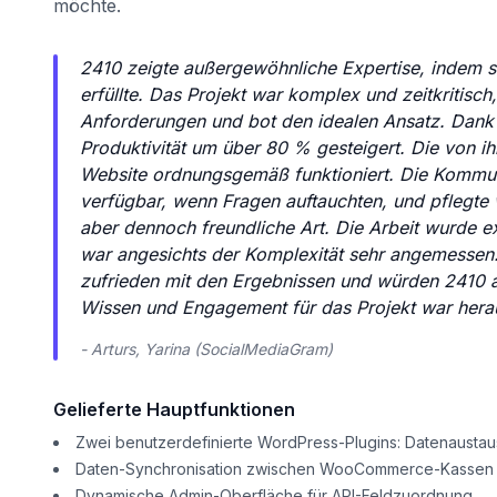
möchte.
2410 zeigte außergewöhnliche Expertise, indem si
erfüllte. Das Projekt war komplex und zeitkritisch
Anforderungen und bot den idealen Ansatz. Dank
Produktivität um über 80 % gesteigert. Die von i
Website ordnungsgemäß funktioniert. Die Kommunik
verfügbar, wenn Fragen auftauchten, und pflegte
aber dennoch freundliche Art. Die Arbeit wurde ex
war angesichts der Komplexität sehr angemessen. 
zufrieden mit den Ergebnissen und würden 2410 a
Wissen und Engagement für das Projekt war hera
- Arturs, Yarina (SocialMediaGram)
Gelieferte Hauptfunktionen
Zwei benutzerdefinierte WordPress-Plugins: Datenausta
Daten-Synchronisation zwischen WooCommerce-Kassen
Dynamische Admin-Oberfläche für API-Feldzuordnung