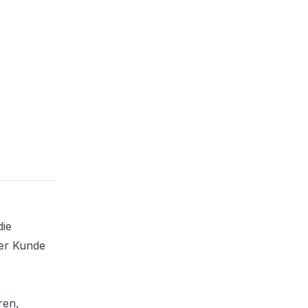
die
er Kunde
ren,