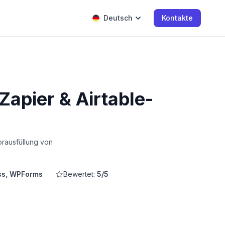
Deutsch
Kontakte
apier & Airtable-
orausfüllung von
ss, WPForms
Bewertet:
5/5