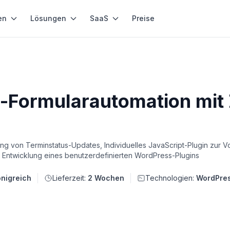
en
Lösungen
SaaS
Preise
-Formularautomation mit Z
ung von Terminstatus-Updates, Individuelles JavaScript-Plugin zur V
, Entwicklung eines benutzerdefinierten WordPress-Plugins
önigreich
Lieferzeit:
2 Wochen
Technologien:
WordPre