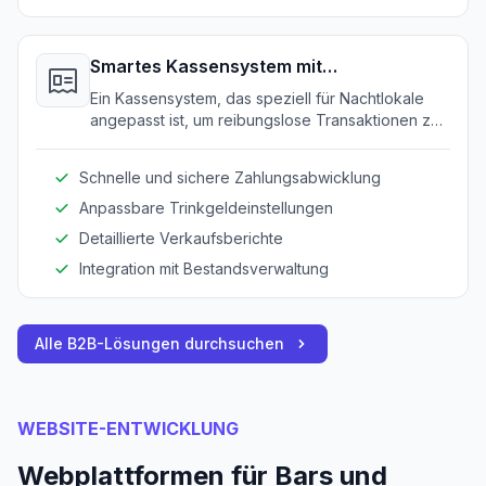
Smartes Kassensystem mit
Trinkgeldoptionen
Ein Kassensystem, das speziell für Nachtlokale
angepasst ist, um reibungslose Transaktionen zu
erleichtern und die Kundenzufriedenheit mit
integrierten Trinkgeldoptionen zu erhöhen.
Schnelle und sichere Zahlungsabwicklung
Anpassbare Trinkgeldeinstellungen
Detaillierte Verkaufsberichte
Integration mit Bestandsverwaltung
Alle B2B-Lösungen durchsuchen
WEBSITE-ENTWICKLUNG
Webplattformen für Bars und