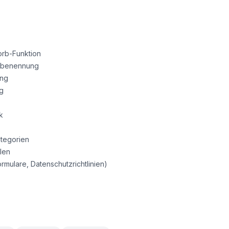
orb-Funktion
eibenennung
ung
ng
k
tegorien
len
ormulare, Datenschutzrichtlinien)