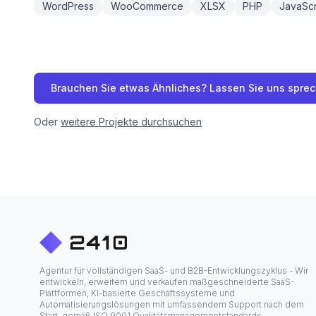
WordPress
WooCommerce
XLSX
PHP
JavaScr
Brauchen Sie etwas Ähnliches? Lassen Sie uns spre
Oder
weitere Projekte durchsuchen
Agentur für vollständigen SaaS- und B2B-Entwicklungszyklus - Wir
entwickeln, erweitern und verkaufen maßgeschneiderte SaaS-
Plattformen, KI-basierte Geschäftssysteme und
Automatisierungslösungen mit umfassendem Support nach dem
Start, gemäß ISO 9001 Qualitätsmanagementstandards.