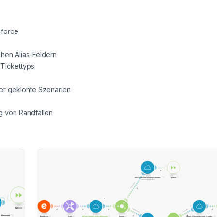
sforce
hen Alias-Feldern
 Tickettyps
ber geklonte Szenarien
ng von Randfällen