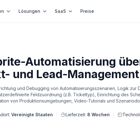
en
Lösungen
SaaS
Preise
brite-Automatisierung übe
kt- und Lead-Management
Einrichtung und Debugging von Automatisierungsszenarien, Logik zur 
erdefinierte Feldzuordnung (z.B. Tickettyp), Einrichtung des Sche
gration von Produktionsumgebungen, Video-Tutorials und Szenariod
ndort:
Vereinigte Staaten
Lieferzeit:
8 Wochen
Technol