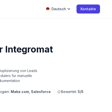
Deutsch
Kontakte
r Integromat
Duplizierung von Leads
dulers für manuelle
okumentation
ogien:
Make.com, Salesforce
Bewertet:
5/5