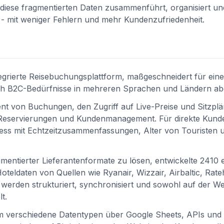
 diese fragmentierten Daten zusammenführt, organisiert u
ten - mit weniger Fehlern und mehr Kundenzufriedenheit.
tegrierte Reisebuchungsplattform, maßgeschneidert für ein
auch B2C-Bedürfnisse in mehreren Sprachen und Ländern ab
 von Buchungen, den Zugriff auf Live-Preise und Sitzplä
r Reservierungen und Kundenmanagement. Für direkte Kund
zess mit Echtzeitzusammenfassungen, Alter von Touristen 
entierter Lieferantenformate zu lösen, entwickelte 2410 
teldaten von Quellen wie Ryanair, Wizzair, Airbaltic, Rat
rden strukturiert, synchronisiert und sowohl auf der Web
t.
em verschiedene Datentypen über Google Sheets, APIs und