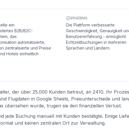
ERGEBNIS
elte ein
Die Plattform verbesserte
dertes B2B/B2C-
Geschwindigkeit, Genauigkeit un
tem, das
Benutzererfahrung - ermöglicht
nisation automatisierte,
Echtzeitbuchungen in mehreren
n zentralisierte und Preise
Sprachen und Ländern.
nd Hotels einheitlich
talter, der über 25.000 Kunden betreut, an 2410. Ihr Proze
und Flugdaten in Google Sheets, Preisunterschiede und lan
 übersehen wurde, trugen sie den finanziellen Verlust.
nd jede Buchung manuell mit Kunden bestätigte. Einige Lief
 Format und keinen zentralen Ort zur Verwaltung.