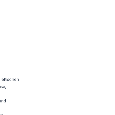
lettischen
ise,
und