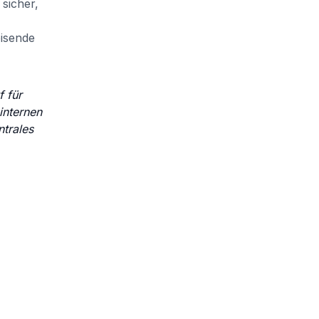
 sicher,
eisende
f für
internen
ntrales