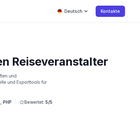
Deutsch
Kontakte
en Reiseveranstalter
ften und
lle und Exporttools für
, PHP
Bewertet:
5/5