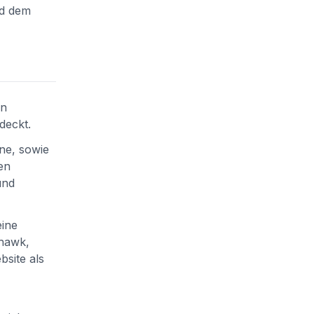
nd dem
en
deckt.
ne, sowie
en
und
eine
ehawk,
site als