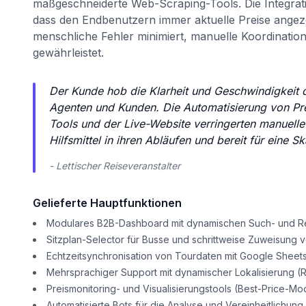
maßgeschneiderte Web-Scraping-Tools. Die Integratio
dass den Endbenutzern immer aktuelle Preise angezei
menschliche Fehler minimiert, manuelle Koordinatio
gewährleistet.
Der Kunde hob die Klarheit und Geschwindigkeit d
Agenten und Kunden. Die Automatisierung von Pre
Tools und der Live-Website verringerten manuelle 
Hilfsmittel in ihren Abläufen und bereit für eine Sk
- Lettischer Reiseveranstalter
Gelieferte Hauptfunktionen
Modulares B2B-Dashboard mit dynamischen Such- und Re
Sitzplan-Selector für Busse und schrittweise Zuweisung 
Echtzeitsynchronisation von Tourdaten mit Google Sheet
Mehrsprachiger Support mit dynamischer Lokalisierung (R
Preismonitoring- und Visualisierungstools (Best-Price-Mo
Automatisierte Bots für die Analyse und Vereinheitlichung