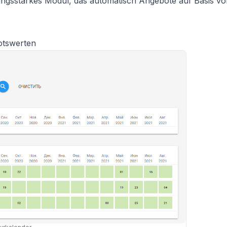
tungsstarkes Modul, das automatisch Angebote auf Basis vo
otswerten