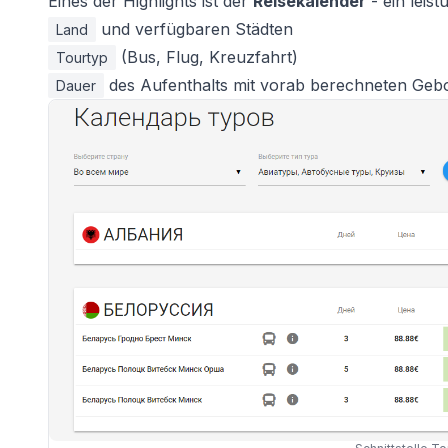
Eines der Highlights ist der
Reisekalender
- ein leis
und verfügbaren Städten
Land
(Bus, Flug, Kreuzfahrt)
Tourtyp
des Aufenthalts mit vorab berechneten Geb
Dauer